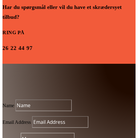
Har du spørgsmål eller vil du have et skrædersyet
tilbud?
RING PÅ
26 22 44 97
Name
Email Address