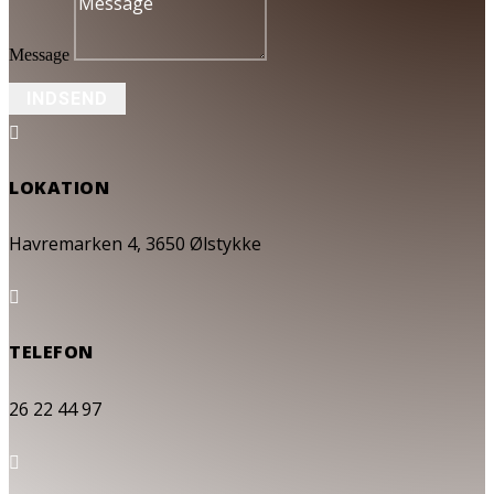
Message
INDSEND

LOKATION
Havremarken 4, 3650 Ølstykke

TELEFON
26 22 44 97
