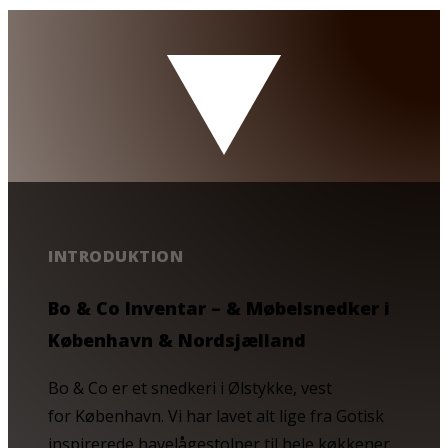
INTRODUKTION
Bo & Co Inventar – & Møbelsnedker i
København & Nordsjælland
Bo & Co er et snedkeri i Ølstykke, vest
for København. Vi har lavet alt lige fra Gotisk
inspirerede havelågestolper til hele køkkener