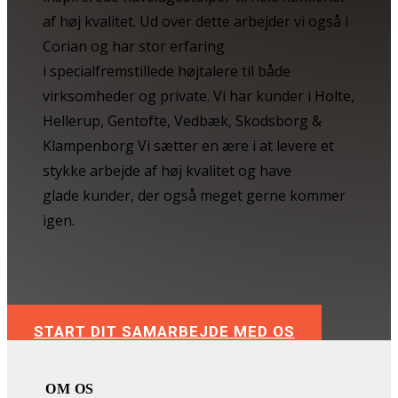
af høj kvalitet. Ud over dette arbejder vi også i
Corian og har stor erfaring
i specialfremstillede højtalere til både
virksomheder og private. Vi har kunder i Holte,
Hellerup, Gentofte, Vedbæk, Skodsborg &
Klampenborg Vi sætter en ære i at levere et
stykke arbejde af høj kvalitet og have
glade kunder, der også meget gerne kommer
igen.
START DIT SAMARBEJDE MED OS
OM OS